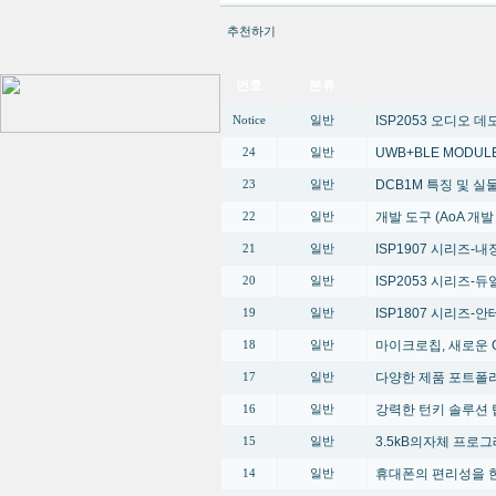
추천하기
번호
분류
ISP2053 오디오 
Notice
일반
UWB+BLE MODUL
24
일반
DCB1M 특징 및 
23
일반
개발 도구 (AoA 개
22
일반
ISP1907 시리즈-내장
21
일반
ISP2053 시리즈-듀얼 
20
일반
ISP1807 시리즈-안테
19
일반
마이크로칩, 새로운 G
18
일반
다양한 제품 포트폴
17
일반
강력한 턴키 솔루션 
16
일반
3.5kB의자체 프로
15
일반
휴대폰의 편리성을 한단계 높
14
일반