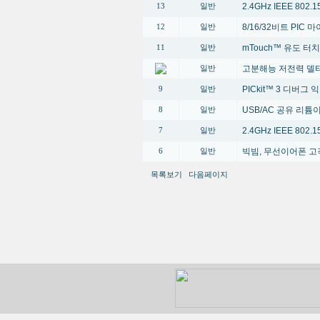
2.4GHz IEEE 80
13
일반
8/16/32비트 PI
12
일반
mTouch™ 유도 터
11
일반
고분해능 저전력 델타
일반
PICkit™ 3 디버그
9
일반
USB/AC 공유 리
8
일반
2.4GHz IEEE 80
7
일반
빅빔, 무선이어폰 고
6
일반
목록보기
다음페이지