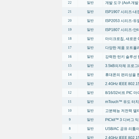
개발 도구 (AoA 개
22
일반
ISP1907 시리즈-내장
21
일반
ISP2053 시리즈-듀얼 
20
일반
ISP1807 시리즈-안테
19
일반
마이크로칩, 새로운 G
18
일반
다양한 제품 포트폴
17
일반
강력한 턴키 솔루션 
16
일반
3.5kB의자체 프로
15
일반
휴대폰의 편리성을 한단계 높
14
일반
2.4GHz IEEE 80
13
일반
8/16/32비트 PI
12
일반
mTouch™ 유도 터
11
일반
고분해능 저전력 델타
10
일반
PICkit™ 3 디버그
9
일반
USB/AC 공유 리
8
일반
2.4GHz IEEE 80
일반