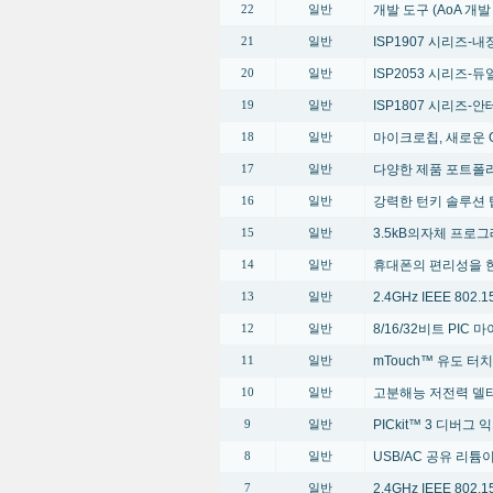
개발 도구 (AoA 개
22
일반
ISP1907 시리즈-내장
21
일반
ISP2053 시리즈-듀얼 
20
일반
ISP1807 시리즈-안테
19
일반
마이크로칩, 새로운 G
18
일반
다양한 제품 포트폴
17
일반
강력한 턴키 솔루션 
16
일반
3.5kB의자체 프로
15
일반
휴대폰의 편리성을 한단계 높
14
일반
2.4GHz IEEE 80
13
일반
8/16/32비트 PI
12
일반
mTouch™ 유도 터
11
일반
고분해능 저전력 델타
10
일반
PICkit™ 3 디버그
9
일반
USB/AC 공유 리
8
일반
2.4GHz IEEE 80
7
일반