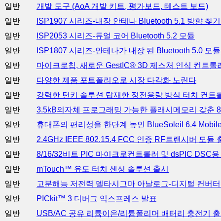
일반
개발 도구 (AoA 개발 키트, 평가보드, 테스트 보드)
일반
ISP1907 시리즈-내장 안테나 Bluetooth 5.1 방향 찾
일반
ISP2053 시리즈-듀얼 코어 Bluetooth 5.2 모듈
일반
ISP1807 시리즈-안테나가 내장 된 Bluetooth 5.0 모듈
일반
마이크로칩, 새로운 GestIC® 3D 제스처 인식 컨트롤
일반
다양한 제품 포트폴리오로 시장 다각화 노린다
일반
강력한 턴키 솔루션 탑재한 정전용량 방식 터치 컨트
일반
3.5kB의자체 프로그래밍 가능한 플래시메모리 갖춘
일반
휴대폰의 편리성을 한단계 높인 BlueSoleil 6.4 Mobile 
일반
2.4GHz IEEE 802.15.4 FCC 인증 RF트랜시버 모듈
일반
8/16/32비트 PIC 마이크로컨트롤러 및 dsPIC DS
일반
mTouch™ 유도 터치 센싱 솔루션 출시
일반
고분해능 저전력 델타시그마 아날로그-디지털 컨버터(
일반
PICkit™ 3 디버그 익스프레스 발표
일반
USB/AC 공유 리튬이온/리튬폴리머 배터리 충전기 