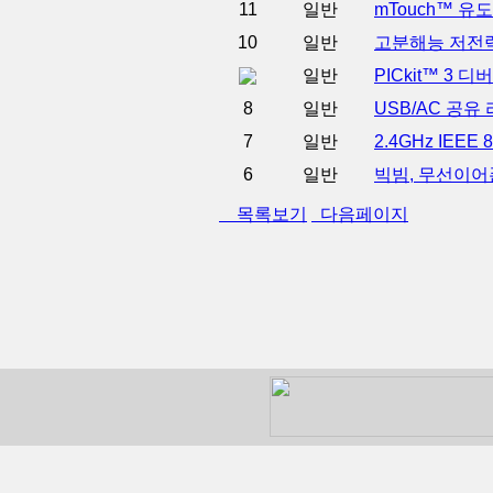
11
일반
mTouch™ 유
10
일반
고분해능 저전력
일반
PICkit™ 3
8
일반
USB/AC 공
7
일반
2.4GHz IEE
6
일반
빅빔, 무선이어
목록보기
다음페이지