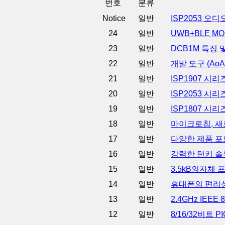
번호
분류
Notice
일반
ISP2053 오
24
일반
UWB+BLE M
23
일반
DCB1M 특징
22
일반
개발 도구 (Ao
21
일반
ISP1907 시리
20
일반
ISP2053 시리즈
19
일반
ISP1807 시리즈
18
일반
마이크로칩, 새로
17
일반
다양한 제품 포
16
일반
강력한 턴키 솔
15
일반
3.5kB의자체
14
일반
휴대폰의 편리성을 한
13
일반
2.4GHz IEE
12
일반
8/16/32비트