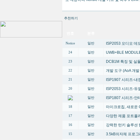
추천하기
번호
분류
ISP2053 오디오 
Notice
일반
UWB+BLE MODUL
24
일반
DCB1M 특징 및 
23
일반
개발 도구 (AoA 개
22
일반
ISP1907 시리즈-내장
21
일반
ISP2053 시리즈-듀얼 
20
일반
ISP1807 시리즈-안테
일반
마이크로칩, 새로운 G
18
일반
다양한 제품 포트폴
17
일반
강력한 턴키 솔루션 
16
일반
3.5kB의자체 프로
15
일반