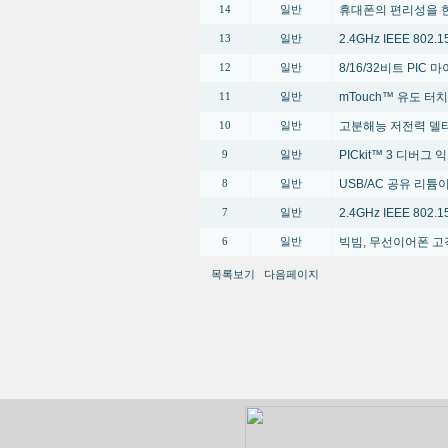
휴대폰의 편리성을 한단계 높
14
일반
2.4GHz IEEE 80
13
일반
8/16/32비트 PI
12
일반
mTouch™ 유도 터
11
일반
고분해능 저전력 델타
10
일반
PICkit™ 3 디버그
9
일반
USB/AC 공유 리
8
일반
2.4GHz IEEE 80
7
일반
빅빔, 무선이어폰 고
6
일반
목록보기
다음페이지