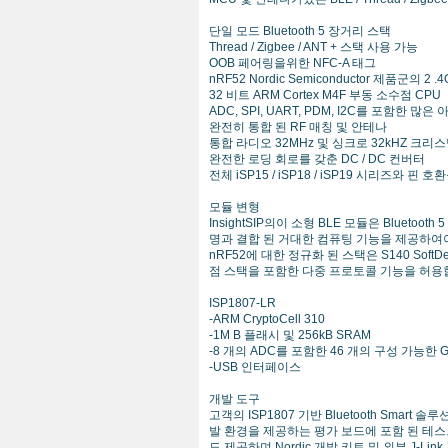
단일 모드 Bluetooth 5 장거리 스택
Thread / Zigbee / ANT + 스택 사용 가능
OOB 페어링을위한 NFC-A 태그
nRF52 Nordic Semiconductor 제품군의 
32 비트 ARM Cortex M4F 부동 소수점 CPU
ADC, SPI, UART, PDM, I2C를 포함한 많
완전히 통합 된 RF 매칭 및 안테나
통합 라디오 32MHz 및 싱크로 32kHZ 크리
완전한 로딩 회로를 갖춘 DC / DC 컨버터
전체 iSP15 / iSP18 / iSP19 시리즈와 핀 호
모듈 변형
InsightSIP의이 소형 BLE 모듈은 Bluet
명과 결합 된 거대한 컴퓨팅 기능을 제공하여이
nRF52에 대한 정규화 된 스택은 S140 SoftDevice
점 스택을 포함한 다중 프로토콜 기능을 허용
ISP1807-LR
-ARM CryptoCell 310
-1M B 플래시 및 256kB SRAM
-8 개의 ADC를 포함한 46 개의 구성 가능한 G
-USB 인터페이스
개발 도구
고객의 ISP1807 기반 Bluetooth Smar
발 환경을 제공하는 평가 보드에 포함 된 테스
도 제공하며 Nordic 개발 키트 및 외부 J-L