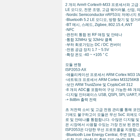
2 개의 Arm® Cortex®-M33 프로세서와 고급 
LE 오디오, 전문 조명, 고급 웨어러블, 산업,
-Nordic Semiconductor nRF53의 저에너
-Bluetooth 5.2 LE 오디오, 방향 찾기 및 장거
-BT 메시, 스레드, Zigbee, 802.15.4, ANT
-NFC
-완전히 통합 된 RF 매칭 및 안테나
-통합 32MHz 및 32kHz 클록
-부하 회로가있는 DC / DC 컨버터
-전원 공급 장치 1.7 ~ 5.5V
-확장 온도 -40 ~ +105 ° C
모듈 변형
ISP2053-AX
-애플리케이션 프로세서 ARM Cortex M33 1M
-네트워크 프로세서 ARM Cortex M33256KB 
-보안 ARM TrustZone 및 CryptoCell 312
-8 개의 ADC를 포함하여 구성 가능한 46 개의
-디지털 인터페이스 USB, QSPI, SPI, UART, I
-+ 8dBm 출력 전력
초 저전력 소비 및 고급 전원 관리를 통해 코인 
기에도 불구하고이 모듈은 무선 SoC 외에도 디커플
로 및 안테나를 통합합니다. 수많은 디지털 및 아날로그
은 시장에서 사용할 수있는 가장 진보 된 완전 
ISP2053은 다양한 무선 프로토콜을 지원합니
-Bluetooth Low Energy Central, 주변 장
-도착 각도 (AoA) 및 출발 각도 (AoD) 역할.