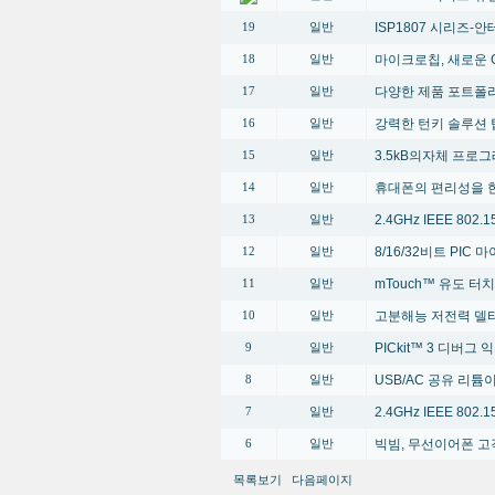
ISP1807 시리즈-안테
19
일반
마이크로칩, 새로운 G
18
일반
다양한 제품 포트폴
17
일반
강력한 턴키 솔루션 
16
일반
3.5kB의자체 프로
15
일반
휴대폰의 편리성을 한단계 높
14
일반
2.4GHz IEEE 80
13
일반
8/16/32비트 PI
12
일반
mTouch™ 유도 터
11
일반
고분해능 저전력 델타
10
일반
PICkit™ 3 디버그
9
일반
USB/AC 공유 리
8
일반
2.4GHz IEEE 80
7
일반
빅빔, 무선이어폰 고
6
일반
목록보기
다음페이지