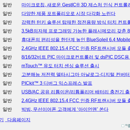
일반
마이크로칩, 새로운 GestIC® 3D 제스처 인식 컨트롤
일반
다양한 제품 포트폴리오로 시장 다각화 노린다
일반
강력한 턴키 솔루션 탑재한 정전용량 방식 터치 컨트
일반
3.5kB의자체 프로그래밍 가능한 플래시메모리 갖춘
일반
휴대폰의 편리성을 한단계 높인 BlueSoleil 6.4 Mobile 
일반
2.4GHz IEEE 802.15.4 FCC 인증 RF트랜시버 모듈
일반
8/16/32비트 PIC 마이크로컨트롤러 및 dsPIC DS
일반
mTouch™ 유도 터치 센싱 솔루션 출시
일반
고분해능 저전력 델타시그마 아날로그-디지털 컨버터(
일반
PICkit™ 3 디버그 익스프레스 발표
일반
USB/AC 공유 리튬이온/리튬폴리머 배터리 충전기 
일반
2.4GHz IEEE 802.15.4 FCC 인증 RF트랜시버 모듈
일반
빅빔, 무선이어폰 고객에게 ‘아이언맨’ 쏜다
기
다음페이지