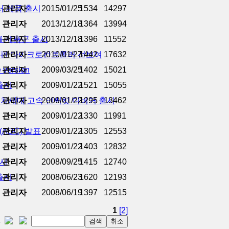
러 제품 출시
관리자
2015/01/25
1534
14297
관리자
2013/12/18
1364
13994
롤 제품군 출시
관리자
2013/12/18
1396
11552
 8핀 마이크로컨트롤러 선보여
관리자
2010/01/27
1442
17632
version
관리자
2009/03/25
1402
15021
 출시
관리자
2009/01/22
1521
15055
C용 차세대 고속 인써킷 디버거 출시
관리자
2009/01/22
1295
13462
관리자
2009/01/22
1330
11991
ADC) 발표
관리자
2009/01/22
1305
12553
관리자
2009/01/22
1403
12832
출시
관리자
2008/09/25
1415
12740
 출시
관리자
2008/06/23
1620
12193
관리자
2008/06/19
1397
12515
1
[2]