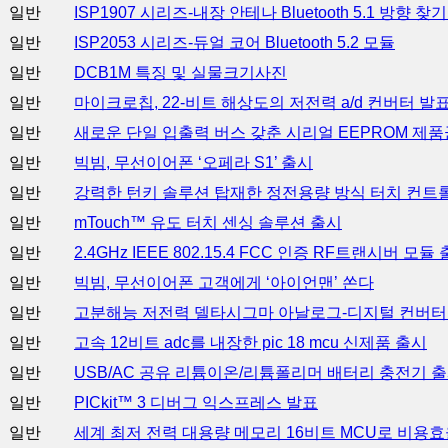
일반
ISP1907 시리즈-내장 안테나 Bluetooth 5.1 방향 찾
일반
ISP2053 시리즈-듀얼 코어 Bluetooth 5.2 모듈
일반
DCB1M 특징 및 실물크기사진
일반
마이크로칩, 22-비트 해상도의 저전력 a/d 컨버터 발
일반
새로운 단일 입출력 버스 갖춘 시리얼 EEPROM 제품
일반
빅빔, 무선이어폰 ‘오페라 S1’ 출시
일반
강력한 턴키 솔루션 탑재한 정전용량 방식 터치 컨트
일반
mTouch™ 유도 터치 센싱 솔루션 출시
일반
2.4GHz IEEE 802.15.4 FCC 인증 RF트랜시버 모듈
일반
빅빔, 무선이어폰 고객에게 ‘아이언맨’ 쏜다
일반
고분해능 저전력 델타시그마 아날로그-디지털 컨버터(
일반
고속 12비트 adc를 내장한 pic 18 mcu 신제품 출시
일반
USB/AC 공유 리튬이온/리튬폴리머 배터리 충전기 
일반
PICkit™ 3 디버그 익스프레스 발표
일반
세계 최저 전력 대용량 메모리 16비트 MCU로 비용효