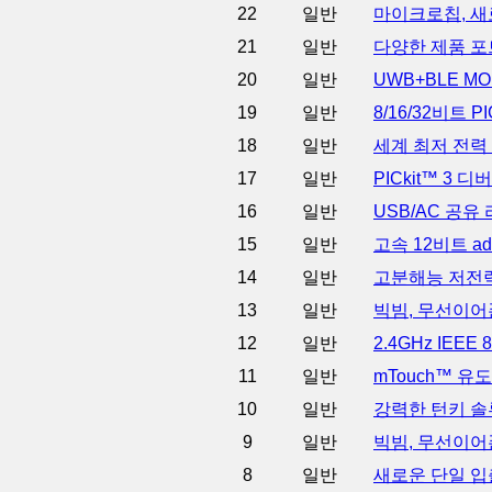
22
일반
마이크로칩, 새로
21
일반
다양한 제품 포
20
일반
UWB+BLE M
19
일반
8/16/32비트
18
일반
세계 최저 전력
17
일반
PICkit™ 3
16
일반
USB/AC 공
15
일반
고속 12비트 ad
14
일반
고분해능 저전력
13
일반
빅빔, 무선이어
12
일반
2.4GHz IEE
11
일반
mTouch™ 유
10
일반
강력한 턴키 솔
9
일반
빅빔, 무선이어폰
8
일반
새로운 단일 입