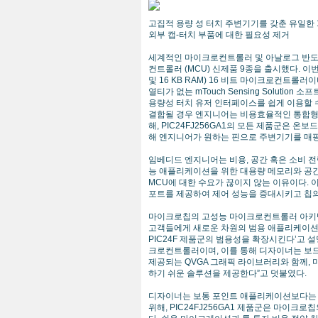
고집적 용량 성 터치 주변기기를 갖춘 유일한 1
외부 캡-터치 부품에 대한 필요성 제거
세계적인 마이크로컨트롤러 및 아날로그 반도체
컨트롤러 (MCU) 신제품 9종을 출시했다. 이번에
및 16 KB RAM) 16 비트 마이크로컨트롤러이다
열티가 없는 mTouch Sensing Soluti
용량성 터치 유저 인터페이스를 쉽게 이용할 수 있다
결합될 경우 엔지니어는 비용효율적인 통합형 
해, PIC24FJ256GA1의 모든 제품군은 온보드
해 엔지니어가 원하는 핀으로 주변기기를 매핑 
임베디드 엔지니어는 비용, 공간 혹은 소비 전
능 애플리케이션을 위한 대용량 메모리와 공간 
MCU에 대한 수요가 끊이지 않는 이유이다. 이와 
포트를 제공하여 제어 성능을 증대시키고 칩의
마이크로칩의 고성능 마이크로컨트롤러 아키텍처 사
고객들에게 새로운 차원의 범용 애플리케이션의
PIC24F 제품군의 범용성을 확장시킨다’고 설
크로컨트롤러이며, 이를 통해 디자이너는 보드
제공되는 QVGA 그래픽 라이브러리와 함께,
하기 쉬운 솔루션을 제공한다”고 덧붙였다.
디자이너는 보통 포인트 애플리케이션보다는 최
위해, PIC24FJ256GA1 제품군은 마이크로