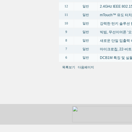
2.4GHz IEEE 80
12
일반
mTouch™ 유도 터
11
일반
강력한 턴키 솔루션 
10
일반
빅빔, 무선이어폰 ‘오
9
일반
새로운 단일 입출력 
8
일반
마이크로칩, 22-비트
7
일반
DCB1M 특징 및 
6
일반
목록보기
다음페이지