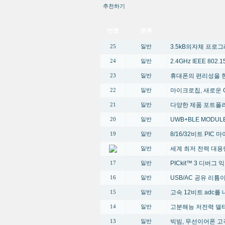
추천하기
번호
분류
3.5kB의자체 프로
25
일반
2.4GHz IEEE 80
24
일반
휴대폰의 편리성을 한단계 높
23
일반
마이크로칩, 새로운 G
22
일반
다양한 제품 포트폴
21
일반
UWB+BLE MODUL
20
일반
8/16/32비트 PI
19
일반
세계 최저 전력 대용
일반
PICkit™ 3 디버그
17
일반
USB/AC 공유 리
16
일반
고속 12비트 adc를 
15
일반
고분해능 저전력 델타
14
일반
빅빔, 무선이어폰 고
13
일반