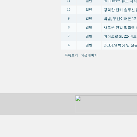
mTouch™ 유도 터
11
일반
강력한 턴키 솔루션 
10
일반
빅빔, 무선이어폰 ‘오
9
일반
새로운 단일 입출력 
8
일반
마이크로칩, 22-비트
7
일반
DCB1M 특징 및 
6
일반
목록보기
다음페이지