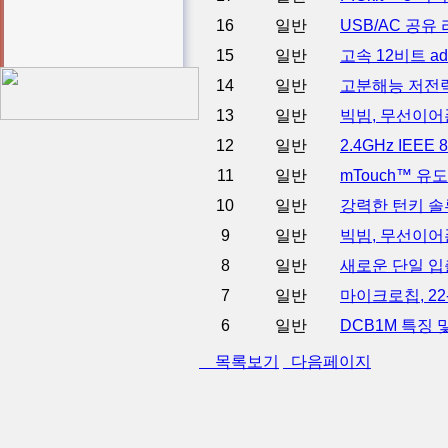
16
일반
USB/AC 공
15
일반
고속 12비트 ad
14
일반
고분해능 저전력
13
일반
빅빔, 무선이어
12
일반
2.4GHz IEE
11
일반
mTouch™ 유
10
일반
강력한 턴키 솔
9
일반
빅빔, 무선이어폰
8
일반
새로운 단일 입
7
일반
마이크로칩, 22
6
일반
DCB1M 특징
목록보기
다음페이지