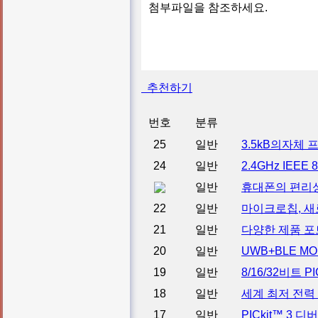
첨부파일을 참조하세요.
추천하기
번호
분류
25
일반
3.5kB의자체
24
일반
2.4GHz IEE
일반
휴대폰의 편리성을 한
22
일반
마이크로칩, 새로
21
일반
다양한 제품 포
20
일반
UWB+BLE M
19
일반
8/16/32비트
18
일반
세계 최저 전력
17
일반
PICkit™ 3