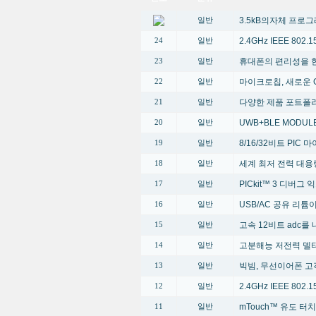
3.5kB의자체 프로
일반
2.4GHz IEEE 80
24
일반
휴대폰의 편리성을 한단계 높
23
일반
마이크로칩, 새로운 G
22
일반
다양한 제품 포트폴
21
일반
UWB+BLE MODUL
20
일반
8/16/32비트 PI
19
일반
세계 최저 전력 대용
18
일반
PICkit™ 3 디버그
17
일반
USB/AC 공유 리
16
일반
고속 12비트 adc를 
15
일반
고분해능 저전력 델타
14
일반
빅빔, 무선이어폰 고
13
일반
2.4GHz IEEE 80
12
일반
mTouch™ 유도 터
11
일반