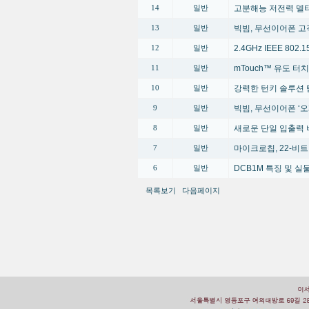
고분해능 저전력 델타
14
일반
빅빔, 무선이어폰 고
13
일반
2.4GHz IEEE 80
12
일반
mTouch™ 유도 터
11
일반
강력한 턴키 솔루션 
10
일반
빅빔, 무선이어폰 ‘오
9
일반
새로운 단일 입출력 
8
일반
마이크로칩, 22-비트
7
일반
DCB1M 특징 및 
6
일반
목록보기
다음페이지