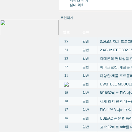
액세스 제어
실내 위치
추천하기
번호
분류
3.5kB의자체 프로
25
일반
2.4GHz IEEE 80
24
일반
휴대폰의 편리성을 한단계 높
23
일반
마이크로칩, 새로운 G
22
일반
다양한 제품 포트폴
21
일반
UWB+BLE MODUL
일반
8/16/32비트 PI
19
일반
세계 최저 전력 대용
18
일반
PICkit™ 3 디버그
17
일반
USB/AC 공유 리
16
일반
고속 12비트 adc를 
15
일반