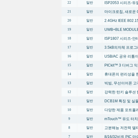
ISP2053 시리즈-듀얼 
22
일반
마이크로칩, 새로운 G
21
일반
2.4GHz IEEE 80
20
일반
UWB+BLE MODUL
19
일반
ISP1807 시리즈-안테
18
일반
3.5kB의자체 프로
17
일반
USB/AC 공유 리
16
일반
PICkit™ 3 디버그
15
일반
휴대폰의 편리성을 한단계 높
14
일반
빅빔, 무선이어폰 고
13
일반
강력한 턴키 솔루션 
12
일반
DCB1M 특징 및 
11
일반
다양한 제품 포트폴
10
일반
mTouch™ 유도 터
9
일반
고분해능 저전력 델타
8
일반
8/16/32비트 PI
7
일반