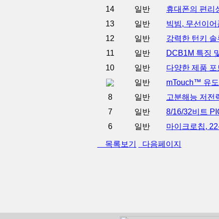
14
일반
휴대폰의 편리성을 한
13
일반
빅빔, 무선이어
12
일반
강력한 턴키 솔
11
일반
DCB1M 특징
10
일반
다양한 제품 포
일반
mTouch™ 유
8
일반
고분해능 저전력
7
일반
8/16/32비트
6
일반
마이크로칩, 22
목록보기
다음페이지