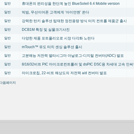
휴대폰의 편리성을 한단계 높인 BlueSoleil 6.4 Mobile version
일반
빅빔, 무선이어폰 고객에게 ‘아이언맨’ 쏜다
일반
강력한 턴키 솔루션 탑재한 정전용량 방식 터치 컨트롤 제품군 출시
일반
DCB1M 특징 및 실물크기사진
일반
다양한 제품 포트폴리오로 시장 다각화 노린다
일반
mTouch™ 유도 터치 센싱 솔루션 출시
일반
고분해능 저전력 델타시그마 아날로그-디지털 컨버터(ADC) 발표
일반
8/16/32비트 PIC 마이크로컨트롤러 및 dsPIC DSC용 차세대 고속 인
일반
마이크로칩, 22-비트 해상도의 저전력 a/d 컨버터 발표
일반
다음페이지