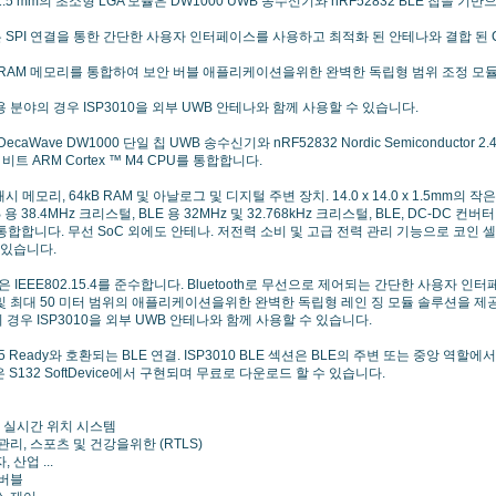
 x 1.5 mm의 초소형 LGA 모듈은 DW1000 UWB 송수신기와 nRF52832 BLE 칩을 기
0은 SPI 연결을 통한 간단한 사용자 인터페이스를 사용하고 최적화 된 안테나와 결합 된 Cort
 RAM 메모리를 통합하여 보안 버블 애플리케이션을위한 완벽한 독립형 범위 조정 모
 분야의 경우 ISP3010을 외부 UWB 안테나와 함께 사용할 수 있습니다.
ecaWave DW1000 단일 칩 UWB 송수신기와 nRF52832 Nordic Semiconductor 2.
 비트 ARM Cortex ™ M4 CPU를 통합합니다.
플래시 메모리, 64kB RAM 및 아날로그 및 디지털 주변 장치. 14.0 x 14.0 x 1.5
 용 38.4MHz 크리스털, BLE 용 32MHz 및 32.768kHz 크리스털, BLE, DC-DC 컨
 통합합니다. 무선 SoC 외에도 안테나. 저전력 소비 및 고급 전력 관리 기능으로 코인
 있습니다.
은 IEEE802.15.4를 준수합니다. Bluetooth로 무선으로 제어되는 간단한 사용자 인
및 최대 50 미터 범위의 애플리케이션을위한 완벽한 독립형 레인 징 모듈 솔루션을 제
경우 ISP3010을 외부 UWB 안테나와 함께 사용할 수 있습니다.
th 5 Ready와 호환되는 BLE 연결. ISP3010 BLE 섹션은 BLE의 주변 또는 중앙 역할
은 S132 SoftDevice에서 구현되며 무료로 다운로드 할 수 있습니다.
밀 실시간 위치 시스템
, 스포츠 및 건강을위한 (RTLS)
산업 ...
버블