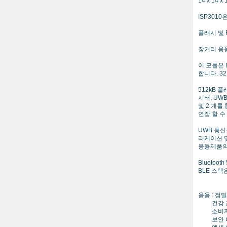
14 x 14
ISP301
플래시 및
장거리 응용
이 모듈은 D
합니다. 32
512kB 
시터, UWB
및 2 개를
연장 할 수
UWB 통신
리케이션 
응용제품의 
Bluetoo
BLE 스택
응용 : 정
건강 관리
소비자, 
보안 