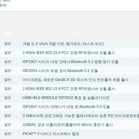
 제어
위치
분류
제목
개발 도구 (AoA 개발 키트, 평가보드, 테스트 보드)
일반
2.4GHz IEEE 802.15.4 FCC 인증 RF트랜시버 모듈 출시
일반
ISP1907 시리즈-내장 안테나 Bluetooth 5.1 방향 찾기 모듈
일반
ISP2053 시리즈-듀얼 코어 Bluetooth 5.2 모듈
일반
마이크로칩, 새로운 GestIC® 3D 제스처 인식 컨트롤러 제품 출시
일반
2.4GHz IEEE 802.15.4 FCC 인증 RF트랜시버 모듈 출시
일반
UWB+BLE MODULE ISP3010 특징 및 실물크기사진
일반
ISP1807 시리즈-안테나가 내장 된 Bluetooth 5.0 모듈
일반
3.5kB의자체 프로그래밍 가능한 플래시메모리 갖춘 8핀 마이크로컨트
일반
USB/AC 공유 리튬이온/리튬폴리머 배터리 충전기 출시
일반
PICkit™ 3 디버그 익스프레스 발표
일반