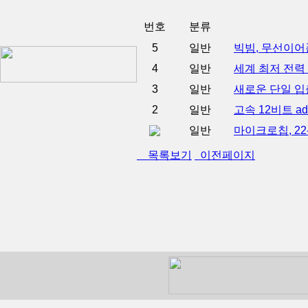
번호
분류
5
일반
빅빔, 무선이어폰
4
일반
세계 최저 전력
3
일반
새로운 단일 입
2
일반
고속 12비트 ad
일반
마이크로칩, 22
목록보기
이전페이지