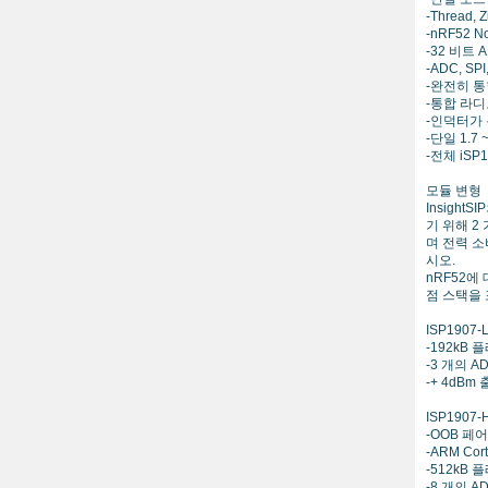
-Thread,
-nRF52 
-32 비트 A
-ADC, S
-완전히 통
-통합 라디
-인덕터가 
-단일 1.7 
-전체 iSP1
모듈 변형
Insigh
기 위해 2
며 전력 소
시오.
nRF52에 대
점 스택을
ISP1907-
-192kB 
-3 개의 
-+ 4dBm
ISP1907-
-OOB 페
-ARM Co
-512kB 
-8 개의 A