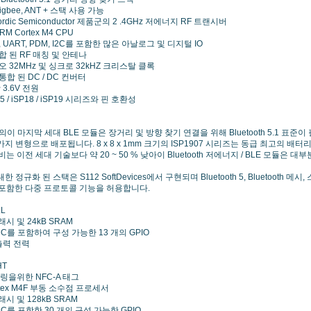
 Zigbee, ANT + 스택 사용 가능
Nordic Semiconductor 제품군의 2 .4GHz 저에너지 RF 트랜시버
RM Cortex M4 CPU
PI, UART, PDM, I2C를 포함한 많은 아날로그 및 디지털 IO
합 된 RF 매칭 및 안테나
오 32MHz 및 싱크로 32kHZ 크리스탈 클록
통합 된 DC / DC 컨버터
~ 3.6V 전원
5 / iSP18 / iSP19 시리즈와 핀 호환성
tSIP의이 마지막 세대 BLE 모듈은 장거리 및 방향 찾기 연결을 위해 Bluetooth 5.1
 가지 변형으로 배포됩니다. 8 x 8 x 1mm 크기의 ISP1907 시리즈는 동급 최고의 
비는 이전 세대 기술보다 약 20 ~ 50 % 낮아이 ​​Bluetooth 저에너지 / BLE 모듈
한 정규화 된 스택은 S112 SoftDevices에서 구현되며 Bluetooth 5, Bluetooth 메시, 스레드
 포함한 다중 프로토콜 기능을 허용합니다.
LL
플래시 및 24kB SRAM
ADC를 포함하여 구성 가능한 13 개의 GPIO
 출력 전력
HT
어링을위한 NFC-A 태그
rtex M4F 부동 소수점 프로세서
플래시 및 128kB SRAM
DC를 포함한 30 개의 구성 가능한 GPIO