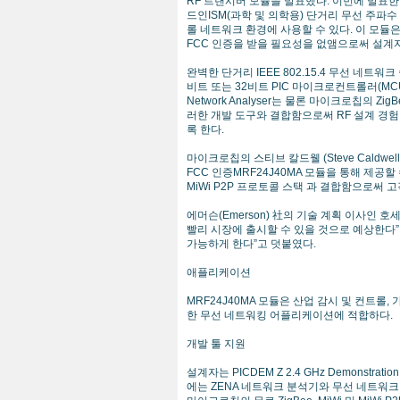
RF 트랜시버 모듈을 발표했다. 이번에 발표한 모듈
드인ISM(과학 및 의학용) 단거리 무선 주파
롤 네트워크 환경에 사용할 수 있다. 이 모듈은 
FCC 인증을 받을 필요성을 없앰으로써 설계자
완벽한 단거리 IEEE 802.15.4 무선 네트워
비트 또는 32비트 PIC 마이크로컨트롤러(MCU)와
Network Analyser는 물론 마이크로칩의 Zig
러한 개발 도구와 결합함으로써 RF 설계 경
록 한다.
마이크로칩의 스티브 칼드웰 (Steve Caldwe
FCC 인증MRF24J40MA 모듈을 통해 제공할 수
MiWi P2P 프로토콜 스택 과 결합함으로써
에머슨(Emerson) 社의 기술 계획 이사인 호세 
빨리 시장에 출시할 수 있을 것으로 예상한다”
가능하게 한다”고 덧붙였다.
애플리케이션
MRF24J40MA 모듈은 산업 감시 및 컨트롤,
한 무선 네트워킹 어플리케이션에 적합하다.
개발 툴 지원
설계자는 PICDEM Z 2.4 GHz Demonstra
에는 ZENA 네트워크 분석기와 무선 네트워크 