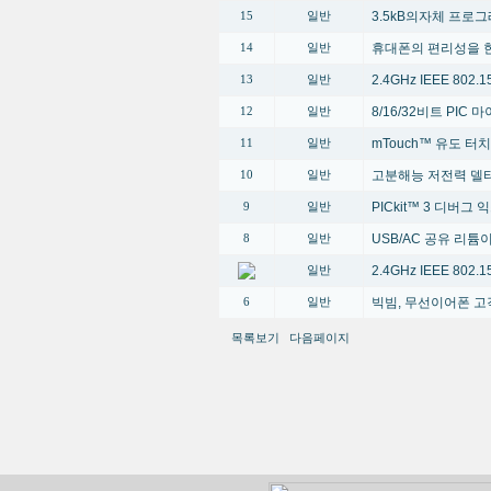
3.5kB의자체 프로
15
일반
휴대폰의 편리성을 한단계 높
14
일반
2.4GHz IEEE 80
13
일반
8/16/32비트 PI
12
일반
mTouch™ 유도 터
11
일반
고분해능 저전력 델타
10
일반
PICkit™ 3 디버그
9
일반
USB/AC 공유 리
8
일반
2.4GHz IEEE 80
일반
빅빔, 무선이어폰 고
6
일반
목록보기
다음페이지