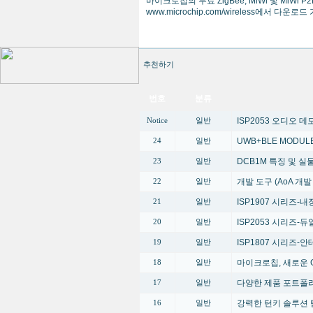
마이크로칩의 무료 ZigBee, MiWi 및 MiWi P2
www.microchip.com/wireless에서 다운로
추천하기
번호
분류
ISP2053 오디오 
Notice
일반
UWB+BLE MODUL
24
일반
DCB1M 특징 및 
23
일반
개발 도구 (AoA 개
22
일반
ISP1907 시리즈-내장
21
일반
ISP2053 시리즈-듀얼 
20
일반
ISP1807 시리즈-안테
19
일반
마이크로칩, 새로운 G
18
일반
다양한 제품 포트폴
17
일반
강력한 턴키 솔루션 
16
일반