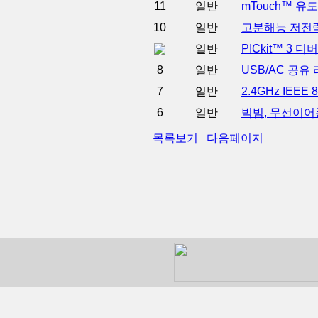
11
일반
mTouch™ 유
10
일반
고분해능 저전력
일반
PICkit™ 3
8
일반
USB/AC 공
7
일반
2.4GHz IEE
6
일반
빅빔, 무선이어
목록보기
다음페이지