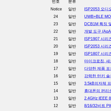
번호
분류
Notice
일반
ISP2053 오
24
일반
UWB+BLE M
23
일반
DCB1M 특징
22
일반
개발 도구 (Ao
21
일반
ISP1907 시리
20
일반
ISP2053 시리즈
19
일반
ISP1807 시리즈
18
일반
마이크로칩, 새로
17
일반
다양한 제품 포
16
일반
강력한 턴키 솔
15
일반
3.5kB의자체
14
일반
휴대폰의 편리성을 한
13
일반
2.4GHz IEE
12
일반
8/16/32비트