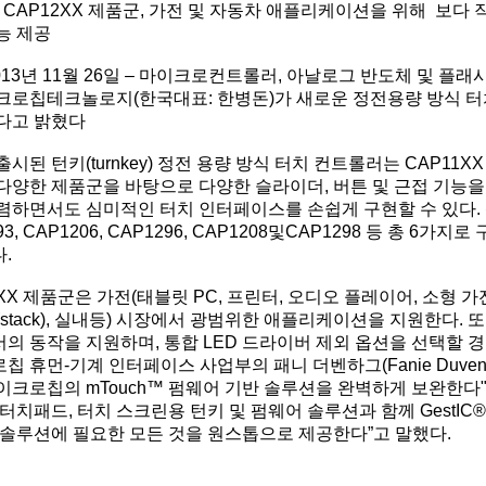
CAP12XX 제품군, 가전 및 자동차 애플리케이션을 위해 보다 
능 제공
2013년 11월 26일 – 마이크로컨트롤러, 아날로그 반도체 및 플래
크로칩테크놀로지(한국대표: 한병돈)가 새로운 정전용량 방식 터
다고 밝혔다
시된 턴키(turnkey) 정전 용량 방식 터치 컨트롤러는 CAP11XX
다양한 제품군을 바탕으로 다양한 슬라이더, 버튼 및 근접 기능을
렴하면서도 심미적인 터치 인터페이스를 손쉽게 구현할 수 있다. 신
93, CAP1206, CAP1296, CAP1208및CAP1298 등 총 6가
다.
XX 제품군은 가전(태블릿 PC, 프린터, 오디오 플레이어, 소형 가전
stack), 실내등) 시장에서 광범위한 애플리케이션을 지원한다. 또한,
의 동작을 지원하며, 통합 LED 드라이버 제외 옵션을 선택할 경
칩 휴먼-기계 인터페이스 사업부의 패니 더벤하그(Fanie Duvenh
이크로칩의 mTouch™ 펌웨어 기반 솔루션을 완벽하게 보완한다" 
 터치패드, 터치 스크린용 턴키 및 펌웨어 솔루션과 함께 GestIC
 솔루션에 필요한 모든 것을 원스톱으로 제공한다”고 말했다.