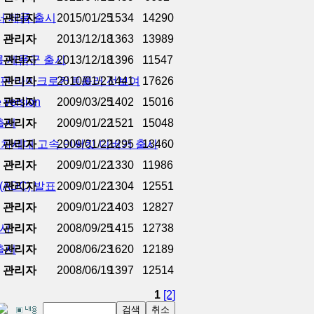
러 제품 출시
관리자
2015/01/25
1534
14290
관리자
2013/12/18
1363
13989
롤 제품군 출시
관리자
2013/12/18
1396
11547
 8핀 마이크로컨트롤러 선보여
관리자
2010/01/27
1441
17626
version
관리자
2009/03/25
1402
15016
 출시
관리자
2009/01/22
1521
15048
C용 차세대 고속 인써킷 디버거 출시
관리자
2009/01/22
1295
13460
관리자
2009/01/22
1330
11986
ADC) 발표
관리자
2009/01/22
1304
12551
관리자
2009/01/22
1403
12827
출시
관리자
2008/09/25
1415
12738
 출시
관리자
2008/06/23
1620
12189
관리자
2008/06/19
1397
12514
1
[2]