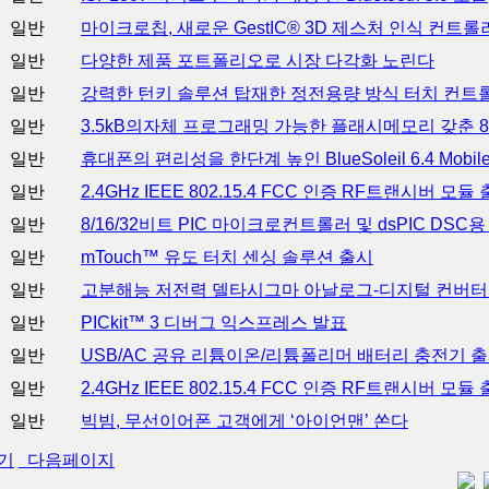
일반
마이크로칩, 새로운 GestIC® 3D 제스처 인식 컨트롤
일반
다양한 제품 포트폴리오로 시장 다각화 노린다
일반
강력한 턴키 솔루션 탑재한 정전용량 방식 터치 컨트
일반
3.5kB의자체 프로그래밍 가능한 플래시메모리 갖춘
일반
휴대폰의 편리성을 한단계 높인 BlueSoleil 6.4 Mobile 
일반
2.4GHz IEEE 802.15.4 FCC 인증 RF트랜시버 모듈
일반
8/16/32비트 PIC 마이크로컨트롤러 및 dsPIC DS
일반
mTouch™ 유도 터치 센싱 솔루션 출시
일반
고분해능 저전력 델타시그마 아날로그-디지털 컨버터(
일반
PICkit™ 3 디버그 익스프레스 발표
일반
USB/AC 공유 리튬이온/리튬폴리머 배터리 충전기 
일반
2.4GHz IEEE 802.15.4 FCC 인증 RF트랜시버 모듈
일반
빅빔, 무선이어폰 고객에게 ‘아이언맨’ 쏜다
기
다음페이지