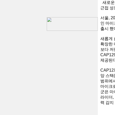
새로운 
근접 성
서울, 
인 마이
출시 했
새롭게 출
확장한 
보다 저
CAP12
제공된
CAP12
앙 스택(
범위에서
마이크로
군은 마
라이더,
력 감지