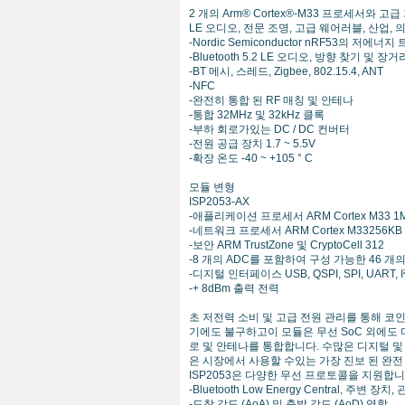
2 개의 Arm® Cortex®-M33 프로세서와 고급 
LE 오디오, 전문 조명, 고급 웨어러블, 산업,
-Nordic Semiconductor nRF53의 저에너
-Bluetooth 5.2 LE 오디오, 방향 찾기 및 장거
-BT 메시, 스레드, Zigbee, 802.15.4, ANT
-NFC
-완전히 통합 된 RF 매칭 및 안테나
-통합 32MHz 및 32kHz 클록
-부하 회로가있는 DC / DC 컨버터
-전원 공급 장치 1.7 ~ 5.5V
-확장 온도 -40 ~ +105 ° C
모듈 변형
ISP2053-AX
-애플리케이션 프로세서 ARM Cortex M33 1M
-네트워크 프로세서 ARM Cortex M33256KB 
-보안 ARM TrustZone 및 CryptoCell 312
-8 개의 ADC를 포함하여 구성 가능한 46 개의
-디지털 인터페이스 USB, QSPI, SPI, UART, I
-+ 8dBm 출력 전력
초 저전력 소비 및 고급 전원 관리를 통해 코인 
기에도 불구하고이 모듈은 무선 SoC 외에도 디커플
로 및 안테나를 통합합니다. 수많은 디지털 및 아날로그
은 시장에서 사용할 수있는 가장 진보 된 완전 
ISP2053은 다양한 무선 프로토콜을 지원합니
-Bluetooth Low Energy Central, 주변 장
-도착 각도 (AoA) 및 출발 각도 (AoD) 역할.