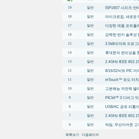
ISP1807 시리즈-안테
19
일반
마이크로칩, 새로운 G
18
일반
다양한 제품 포트폴
17
일반
강력한 턴키 솔루션 
16
일반
3.5kB의자체 프로
15
일반
휴대폰의 편리성을 한단계 높
14
일반
2.4GHz IEEE 80
13
일반
8/16/32비트 PI
12
일반
mTouch™ 유도 터
11
일반
고분해능 저전력 델타
10
일반
PICkit™ 3 디버그
9
일반
USB/AC 공유 리
8
일반
2.4GHz IEEE 80
7
일반
빅빔, 무선이어폰 고
6
일반
목록보기
다음페이지