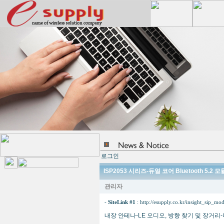
로그인
ISP2053 시리즈-듀얼 코어 Bluetooth 5.2 모
관리자
-
SiteLink #1
:
http://esupply.co.kr/insight_sip_mo
내장 안테나-LE 오디오, 방향 찾기 및 장거리-다중 