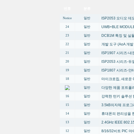
번호
분류
ISP2053 오디오 
Notice
일반
UWB+BLE MODUL
24
일반
DCB1M 특징 및 
23
일반
개발 도구 (AoA 개
22
일반
ISP1907 시리즈-내장
21
일반
ISP2053 시리즈-듀얼 
20
일반
ISP1807 시리즈-안테
19
일반
마이크로칩, 새로운 G
18
일반
다양한 제품 포트폴
일반
강력한 턴키 솔루션 
16
일반
3.5kB의자체 프로
15
일반
휴대폰의 편리성을 한단계 높
14
일반
2.4GHz IEEE 80
13
일반
8/16/32비트 PI
12
일반