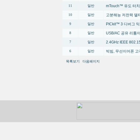
mTouch™ 유도 터
11
일반
고분해능 저전력 델타
10
일반
PICkit™ 3 디버그
9
일반
USB/AC 공유 리
8
일반
2.4GHz IEEE 80
7
일반
빅빔, 무선이어폰 고
6
일반
목록보기
다음페이지