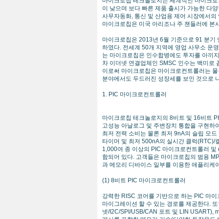
마이크로칩 테크놀로지는 세계적인 마이크로컨트
이 낮으며 보다 빠른 제품 출시가 가능한 다양
사무자동화, 통신 및 산업용 제어 시장에서의
마이크로칩은 미국 아리조나 주 챈들러에 본사를
마이크로칩은 2013년 6월 기준으로 91 분기 
하였다. 전세계 50개 지역에 영업 사무소 운
는 마이크로칩은 인수합병에도 투자를 아끼지 않
차 이더넷 연결업체인 SMSC 인수는 백미로 
이로써 마이크로칩은 마이크로컨트롤러는 물론 메
분야에서도 두드러진 성장세를 보인 것으로 
1. PIC 마이크로컨트롤러
마이크로칩 테크놀로지의 8비트 및 16비트 P
고성능 아날로그 및 주변장치 통합을 구현하여 
최저 전력 소비는 물론 최저 9nA의 슬립 모드 전
타이머 및 최저 500nA의 실시간 클럭(RTC
1,000여 종 이상의 PIC 마이크로컨트롤러 및
함되어 있다. 고객들은 마이크로칩의 범용 MPLA
과 메모리 디바이스 일부를 이용한 애플리케이션
(1) 8비트 PIC 마이크로컨트롤러
강력한 RISC 코어를 기반으로 하는 PIC 
마이그레이션 할 수 있는 경로를 제공한다. 또한
넷/I2C/SPI/USB/CAN 포트 및 LIN US