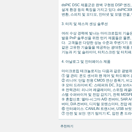
dsPIC DSC 제품군은 완벽 구현된 DSP 엔
설계 환경 등의 특징을 가지고 있다. dsPIC30
변환, 스피치 및 오디오, 인터넷 및 모뎀 연결
3. 터치 및 제스처 센싱 솔루션
여러 수상 경력에 빛나는 마이크로칩의 기술은
발용 PnP 솔루션을 위한 턴키 제품들은 물론
다. 고객들은 다양한 성능 수준과 주변기기 조합,
같은 고유한 기술들을 제공하는 광대한 제품 포
기능과 키 및 슬라이더, 터치스크린 및 터치패
4. 아날로그 및 인터페이스 제품
마이크로칩 테크놀로지는 다음과 같은 광범위한
① 열 관리: 온도 센서와 팬 제어 및 하드웨어
② 리니어: 단일 전원 CMOS 연산 증폭기, 비교기
③ 모터 드라이버 IC: 스테퍼와 DC, 3상 브러시
④ 전력관리: 리니어 레귤레이터, 스위칭 레귤레이
스템 수퍼바이저 및 전압 감지기, 전력 MOSFE
⑤ 혼합신호: 델타-시그마 A/D 컨버터, SAR A/
버터, D/A 컨버터, 디지털 포텐쇼미터, 전압 
⑥ 인터페이스: CAN/LIN 트랜시버, USB 브
⑦ 안전 및 보안: 연기 탐지기 IC, 압전 혼 드
추천하기