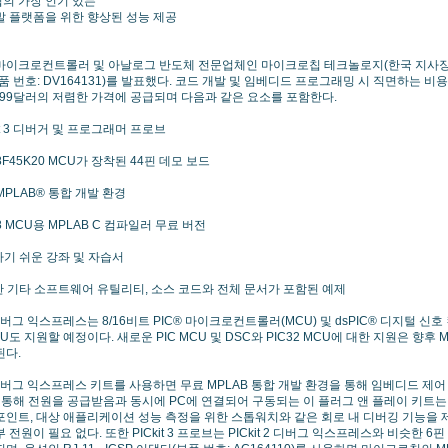
의 가장 인기 있는
발 플랫폼을 위한 향상된 성능 제공
이크로컨트롤러 및 아날로그 반도체 전문업체인 마이크로칩 테크놀로지(한국 지사장: 한병
품 번호: DV164131)를 발표했다. 코드 개발 및 임베디드 프로그래밍 시 직면하는 
.99달러의 저렴한 가격에 공급되며 다음과 같은 요소를 포함한다.
it 3 디버거 및 프로그래머 프로브
8F45K20 MCU가 장착된 44핀 데모 보드
PLAB® 통합 개발 환경
8 MCU용 MPLAB C 컴파일러 무료 버전
기 쉬운 강좌 및 자습서
 기타 소프트웨어 유틸리티, 소스 코드와 전체 문서가 포함된 예제
 3 디버그 익스프레스는 8/16비트 PIC® 마이크로컨트롤러(MCU) 및 dsPIC® 디지털 
MCU도 지원할 예정이다. 새로운 PIC MCU 및 DSC와 PIC32 MCU에 대한 지원은 향후
된다.
 3 디버그 익스프레스 키트를 사용하면 무료 MPLAB 통합 개발 환경을 통해 임베디드 
를 통해 전원을 공급받음과 동시에 PC에 연결되어 구동되는 이 플러그 앤 플레이 키트는
인트, 대상 애플리케이션 성능 측정을 위한 스톱워치와 같은 회로 내 디버깅 기능을 제
전원이 필요 없다. 또한 PICkit 3 프로브는 PICkit 2 디버그 익스프레스와 비슷한 6핀 