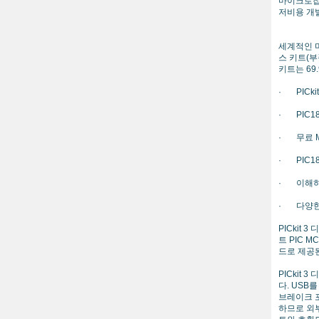
마이크로칩
저비용 개
세계적인 마
스 키트(부
키트는 69
· PICk
· PIC1
· 무료 M
· PIC1
· 이해하
· 다양한
PICkit
트 PIC 
드로 제공
PICkit
다. USB
브레이크 포
하므로 외부 