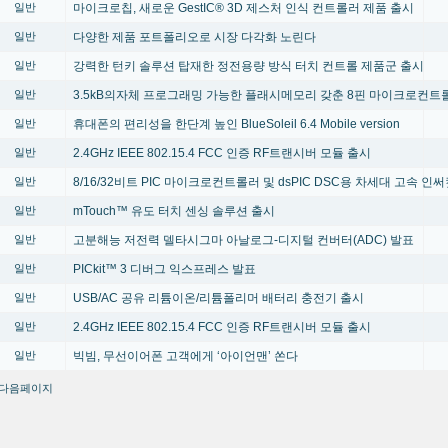
마이크로칩, 새로운 GestIC® 3D 제스처 인식 컨트롤러 제품 출시
일반
다양한 제품 포트폴리오로 시장 다각화 노린다
일반
강력한 턴키 솔루션 탑재한 정전용량 방식 터치 컨트롤 제품군 출시
일반
3.5kB의자체 프로그래밍 가능한 플래시메모리 갖춘 8핀 마이크로컨트
일반
휴대폰의 편리성을 한단계 높인 BlueSoleil 6.4 Mobile version
일반
2.4GHz IEEE 802.15.4 FCC 인증 RF트랜시버 모듈 출시
일반
8/16/32비트 PIC 마이크로컨트롤러 및 dsPIC DSC용 차세대 고속 인
일반
mTouch™ 유도 터치 센싱 솔루션 출시
일반
고분해능 저전력 델타시그마 아날로그-디지털 컨버터(ADC) 발표
일반
PICkit™ 3 디버그 익스프레스 발표
일반
USB/AC 공유 리튬이온/리튬폴리머 배터리 충전기 출시
일반
2.4GHz IEEE 802.15.4 FCC 인증 RF트랜시버 모듈 출시
일반
빅빔, 무선이어폰 고객에게 ‘아이언맨’ 쏜다
일반
다음페이지