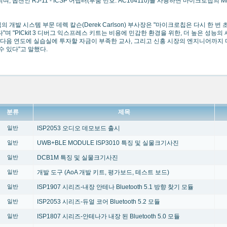
, 옵션인 RJ-11 - ICSP 어댑터(부품 번호: AC164110)를 사용하면 마이크로칩의 MP
 개발 시스템 부문 데렉 칼슨(Derek Carlson) 부사장은 "마이크로칩은 다시 한 
"며 "PICkit 3 디버그 익스프레스 키트는 비용에 민감한 환경을 위한, 더 높은 성
, 다음 연도에 실습실에 투자할 자금이 부족한 교사, 그리고 신흥 시장의 엔지니어까지
수 있다"고 말했다.
분류
제목
ISP2053 오디오 데모보드 출시
일반
UWB+BLE MODULE ISP3010 특징 및 실물크기사진
일반
DCB1M 특징 및 실물크기사진
일반
개발 도구 (AoA 개발 키트, 평가보드, 테스트 보드)
일반
ISP1907 시리즈-내장 안테나 Bluetooth 5.1 방향 찾기 모듈
일반
ISP2053 시리즈-듀얼 코어 Bluetooth 5.2 모듈
일반
ISP1807 시리즈-안테나가 내장 된 Bluetooth 5.0 모듈
일반