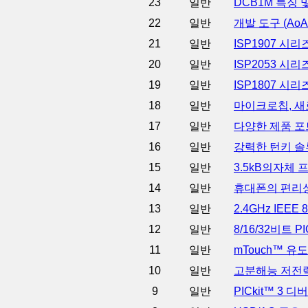
23
일반
DCB1M 특징
22
일반
개발 도구 (Ao
21
일반
ISP1907 시리
20
일반
ISP2053 시리즈
19
일반
ISP1807 시리즈
18
일반
마이크로칩, 새로
17
일반
다양한 제품 포
16
일반
강력한 턴키 솔
15
일반
3.5kB의자체
14
일반
휴대폰의 편리성을 한
13
일반
2.4GHz IEE
12
일반
8/16/32비트
11
일반
mTouch™ 유
10
일반
고분해능 저전력
9
일반
PICkit™ 3