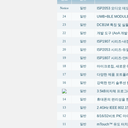
ISP2053 오디오 
Notice
일반
UWB+BLE MODUL
24
일반
DCB1M 특징 및 
23
일반
개발 도구 (AoA 개
22
일반
ISP1907 시리즈-내장
21
일반
ISP2053 시리즈-듀얼 
20
일반
ISP1807 시리즈-안테
19
일반
마이크로칩, 새로운 G
18
일반
다양한 제품 포트폴
17
일반
강력한 턴키 솔루션 
16
일반
3.5kB의자체 프로
일반
휴대폰의 편리성을 한단계 높
14
일반
2.4GHz IEEE 80
13
일반
8/16/32비트 PI
12
일반
mTouch™ 유도 터
11
일반