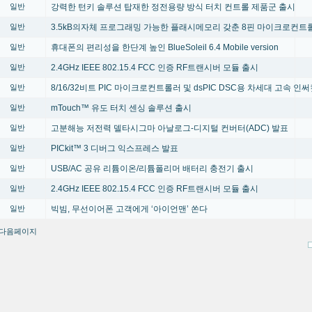
강력한 턴키 솔루션 탑재한 정전용량 방식 터치 컨트롤 제품군 출시
일반
3.5kB의자체 프로그래밍 가능한 플래시메모리 갖춘 8핀 마이크로컨트
일반
휴대폰의 편리성을 한단계 높인 BlueSoleil 6.4 Mobile version
일반
2.4GHz IEEE 802.15.4 FCC 인증 RF트랜시버 모듈 출시
일반
8/16/32비트 PIC 마이크로컨트롤러 및 dsPIC DSC용 차세대 고속 인
일반
mTouch™ 유도 터치 센싱 솔루션 출시
일반
고분해능 저전력 델타시그마 아날로그-디지털 컨버터(ADC) 발표
일반
PICkit™ 3 디버그 익스프레스 발표
일반
USB/AC 공유 리튬이온/리튬폴리머 배터리 충전기 출시
일반
2.4GHz IEEE 802.15.4 FCC 인증 RF트랜시버 모듈 출시
일반
빅빔, 무선이어폰 고객에게 ‘아이언맨’ 쏜다
일반
다음페이지