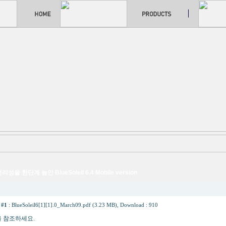
을 한단계 높인 BlueSoleil 6.4 Mobile version
 #1
:
BlueSoleil6[1][1].0_March09.pdf (3.23 MB)
, Download : 910
 참조하세요.