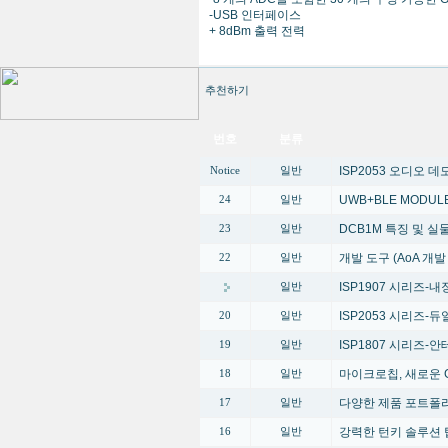
-USB 인터페이스
+ 8dBm 출력 전력
추천하기
번호
분류
ISP2053 오디오 
Notice
일반
UWB+BLE MODUL
24
일반
DCB1M 특징 및 
23
일반
개발 도구 (AoA 개
22
일반
ISP1907 시리즈-내장
일반
ISP2053 시리즈-듀얼 
20
일반
ISP1807 시리즈-안테
19
일반
마이크로칩, 새로운 G
18
일반
다양한 제품 포트폴
17
일반
강력한 턴키 솔루션 
16
일반