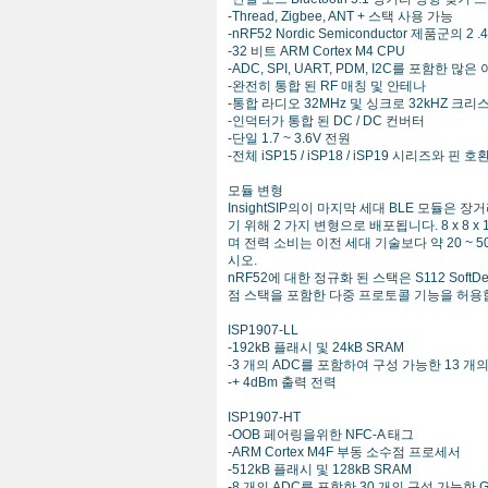
-Thread, Zigbee, ANT + 스택 사용 가능
-nRF52 Nordic Semiconductor 제품군의
-32 비트 ARM Cortex M4 CPU
-ADC, SPI, UART, PDM, I2C를 포함한 많
-완전히 통합 된 RF 매칭 및 안테나
-통합 라디오 32MHz 및 싱크로 32kHZ 크리
-인덕터가 통합 된 DC / DC 컨버터
-단일 1.7 ~ 3.6V 전원
-전체 iSP15 / iSP18 / iSP19 시리즈와 핀 호
모듈 변형
InsightSIP의이 마지막 세대 BLE 모듈은 
기 위해 2 가지 변형으로 배포됩니다. 8 x 8
며 전력 소비는 이전 세대 기술보다 약 20 ~ 5
시오.
nRF52에 대한 정규화 된 스택은 S112 SoftDevice
점 스택을 포함한 다중 프로토콜 기능을 허용
ISP1907-LL
-192kB 플래시 및 24kB SRAM
-3 개의 ADC를 포함하여 구성 가능한 13 개의
-+ 4dBm 출력 전력
ISP1907-HT
-OOB 페어링을위한 NFC-A 태그
-ARM Cortex M4F 부동 소수점 프로세서
-512kB 플래시 및 128kB SRAM
-8 개의 ADC를 포함한 30 개의 구성 가능한 G