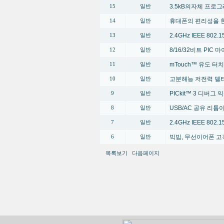
3.5kB의자체 프로
15
일반
휴대폰의 편리성을 한단계 높
14
일반
2.4GHz IEEE 80
13
일반
8/16/32비트 PI
12
일반
mTouch™ 유도 터
11
일반
고분해능 저전력 델타
10
일반
PICkit™ 3 디버그
9
일반
USB/AC 공유 리
8
일반
2.4GHz IEEE 80
7
일반
빅빔, 무선이어폰 고
6
일반
목록보기
다음페이지